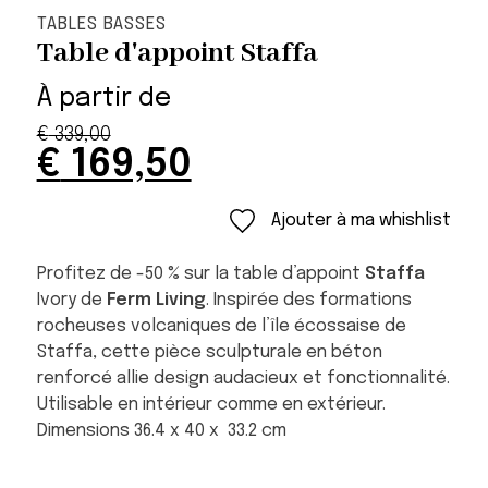
TABLES BASSES
Table d'appoint Staffa
À partir de
€
339,00
Original
Current
€
169,50
price
price
was:
is:
Ajouter à ma whishlist
€ 339,00.
€ 169,50.
Profitez de -50 % sur la table d’appoint
Staffa
Ivory de
Ferm Living
. Inspirée des formations
rocheuses volcaniques de l’île écossaise de
Staffa, cette pièce sculpturale en béton
renforcé allie design audacieux et fonctionnalité.
Utilisable en intérieur comme en extérieur.
Dimensions 36.4 x 40 x 33.2 cm