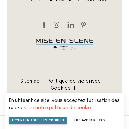
Sitemap
Politique de vie privée
Cookies
Conditions générales de vente
En utilisant ce site, vous acceptez l'utilisation des
© 2026 Mise en scene
cookies.
Lire notre politique de cookie
.
ACCEPTER TOUS LES COOKIES
EN SAVOIR PLUS ?