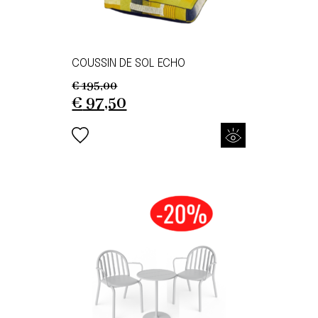
COUSSIN DE SOL ECHO
€
195,00
Original
Current
€
97,50
price
price
was:
is:
€ 195,00.
€ 97,50.