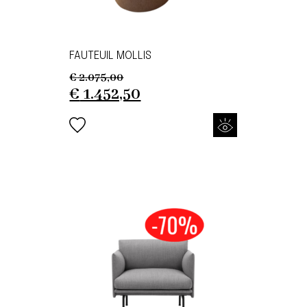
FAUTEUIL MOLLIS
€
2.075,00
Original
Current
€
1.452,50
price
price
was:
is:
€ 2.075,00.
€ 1.452,50.