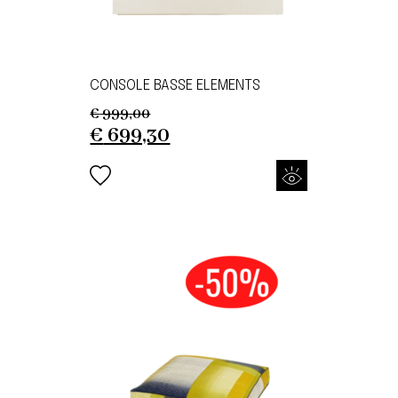
CONSOLE BASSE ELEMENTS
€
999,00
Original
Current
€
699,30
price
price
was:
is:
€ 999,00.
€ 699,30.