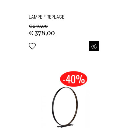
LAMPE FIREPLACE
€
540,00
Original
Current
€
378,00
price
price
was:
is:
€ 540,00.
€ 378,00.