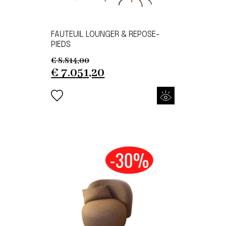
FAUTEUIL LOUNGER & REPOSE-
PIEDS
€
8.814,00
Original
Current
€
7.051,20
price
price
was:
is:
€ 8.814,00.
€ 7.051,20.