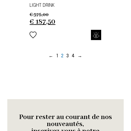
LIGHT DRINK
€
375,00
Original
Current
€
187,50
price
price
was:
is:
€ 375,00.
€ 187,50.
←
1
2
3
4
→
Pour rester au courant de nos
nouveautés,