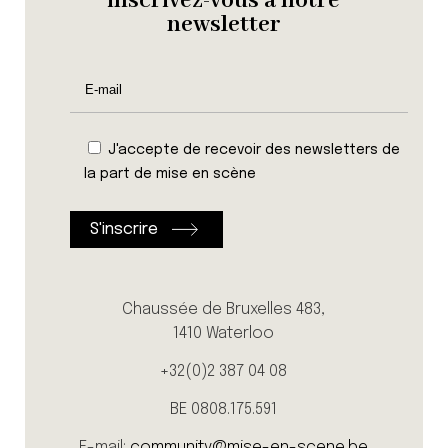
inscrivez-vous à notre
newsletter
J'accepte de recevoir des newsletters de
la part de mise en scène
Chaussée de Bruxelles 483,
1410 Waterloo
+32(0)2 387 04 08
BE 0808.175.591
E-mail:
community@mise-en-scene.be