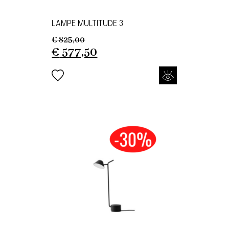
LAMPE MULTITUDE 3
€
825,00
Original
Current
€
577,50
price
price
was:
is:
€ 825,00.
€ 577,50.