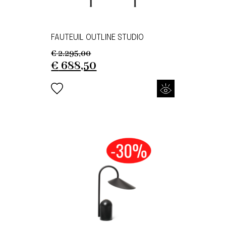
FAUTEUIL OUTLINE STUDIO
€
2.295,00
Original
Current
€
688,50
price
price
was:
is:
€ 2.295,00.
€ 688,50.