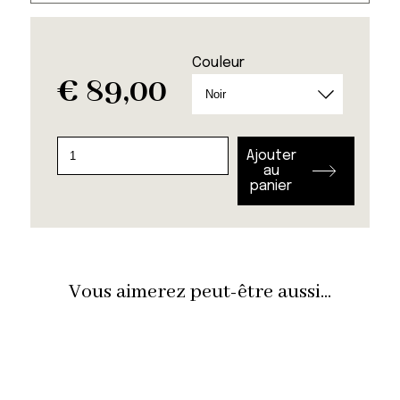
Couleur
€
89,00
quantité
Ajouter
de
au
panier
Lampe
Wide
Vous aimerez peut-être aussi...