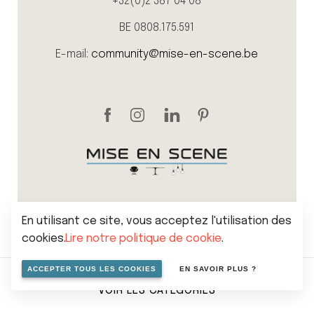
+32(0)2 387 04 08
BE 0808.175.591
E-mail:
community@mise-en-scene.be
En utilisant ce site, vous acceptez l'utilisation des
cookies.
Lire notre politique de cookie
.
Sitemap
Politique de vie privée
Cookies
ACCEPTER TOUS LES COOKIES
EN SAVOIR PLUS ?
Conditions générales de vente
VOIR LES CATÉGORIES
© 2026 Mise en scene