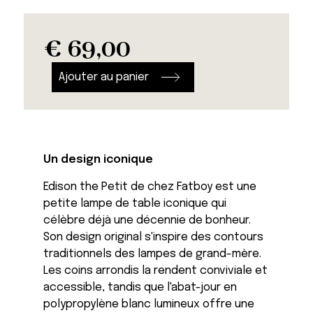
€
69,00
quanti
de
Ajouter au panier
Lampe
Edison
The
Petit
Un design iconique
Edison the Petit de chez Fatboy est une
petite lampe de table iconique qui
célèbre déjà une décennie de bonheur.
Son design original s'inspire des contours
traditionnels des lampes de grand-mère.
Les coins arrondis la rendent conviviale et
accessible, tandis que l'abat-jour en
polypropylène blanc lumineux offre une