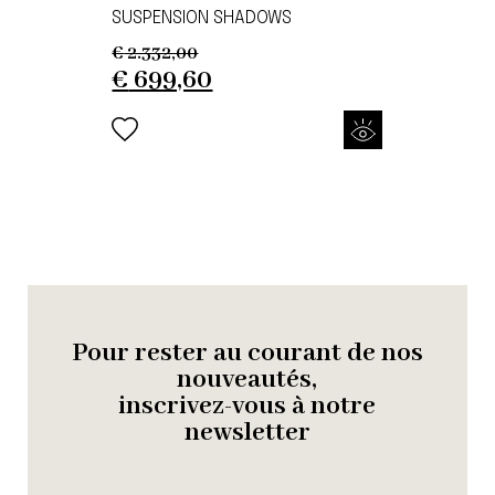
SUSPENSION SHADOWS
€
2.332,00
Original
Current
€
699,60
price
price
was:
is:
€ 2.332,00.
€ 699,60.
Pour rester au courant de nos
nouveautés,
inscrivez-vous à notre
newsletter