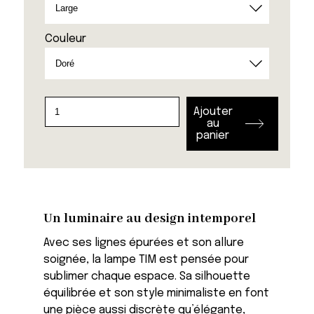
Couleur
quantité
Ajouter
de
au
panier
Lampe
rechargeable
Tim
Un luminaire au design intemporel
Avec ses lignes épurées et son allure
soignée, la lampe TIM est pensée pour
sublimer chaque espace. Sa silhouette
équilibrée et son style minimaliste en font
une pièce aussi discrète qu’élégante,