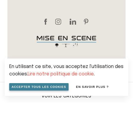
En utilisant ce site, vous acceptez l'utilisation des
cookies.
Lire notre politique de cookie
.
Sitemap
Politique de vie privée
Cookies
ACCEPTER TOUS LES COOKIES
EN SAVOIR PLUS ?
Conditions générales de vente
VOIR LES CATÉGORIES
© 2026 Mise en scene