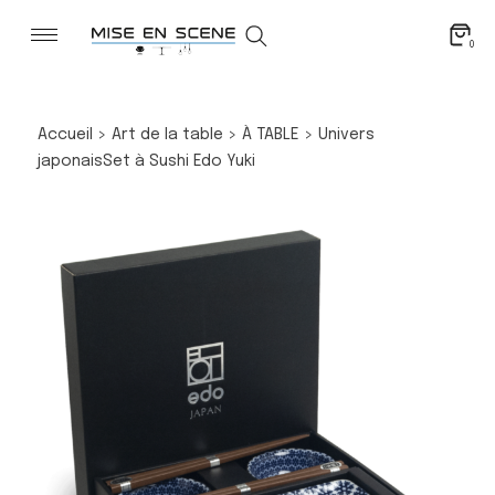
0
Accueil
>
Art de la table
>
À TABLE
>
Univers
japonais
Set à Sushi Edo Yuki