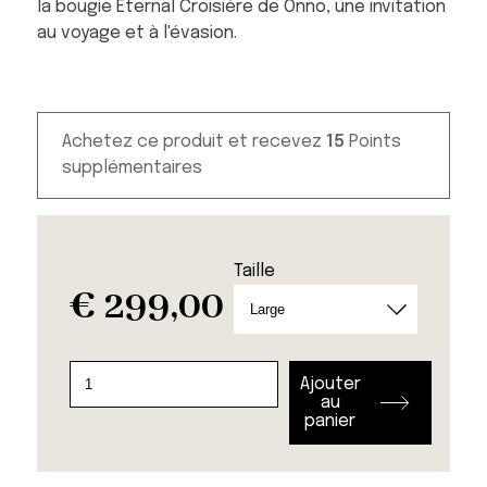
la bougie Eternal Croisière de Onno, une invitation
au voyage et à l'évasion.
Achetez ce produit et recevez
15
Points
supplémentaires
Taille
€
299,00
quantité
Ajouter
de
au
panier
Bougies
Eternal
Croisière