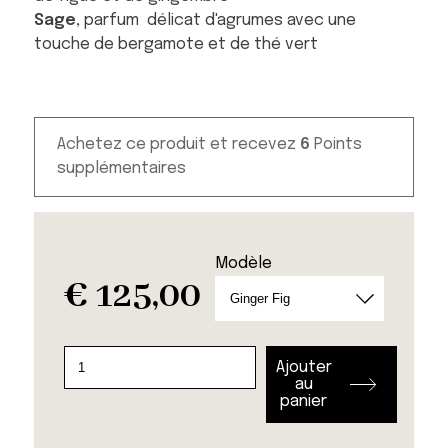
Sage
, parfum délicat d'agrumes avec une
touche de bergamote et de thé vert
Achetez ce produit et recevez
6
Points
supplémentaires
Modèle
€
125,00
quantité
Ajouter
de
au
panier
Home
spray