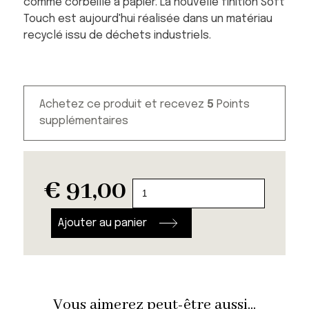
comme corbeille à papier. La nouvelle finition Soft
Touch est aujourd'hui réalisée dans un matériau
recyclé issu de déchets industriels.
Achetez ce produit et recevez
5
Points
supplémentaires
€
91,00
quantité
de
Porte
Ajouter au panier
Parapluie
Kartell
noir
Vous aimerez peut-être aussi...