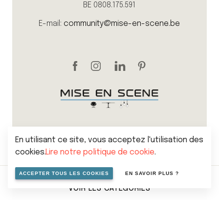
BE 0808.175.591
E-mail:
community@mise-en-scene.be
En utilisant ce site, vous acceptez l'utilisation des
cookies.
Lire notre politique de cookie
.
Sitemap
Politique de vie privée
Cookies
ACCEPTER TOUS LES COOKIES
EN SAVOIR PLUS ?
Conditions générales de vente
VOIR LES CATÉGORIES
© 2026 Mise en scene