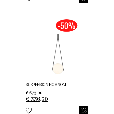
SUSPENSION NOMNOM
€
673,00
Original
Current
€
336,50
price
price
was:
is: