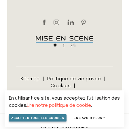
Sitemap
Politique de vie privée
Cookies
Conditions générales de vente
En utilisant ce site, vous acceptez l'utilisation des
© 2026 Mise en scene
cookies.
Lire notre politique de cookie
.
ACCEPTER TOUS LES COOKIES
EN SAVOIR PLUS ?
VOIR LES CATÉGORIES