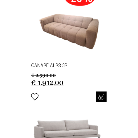
CANAPÉ ALPS 3P
€
2.390,00
Original
Current
€
1.912,00
price
price
was:
is:
€ 2.390,00.
€ 1.912,00.