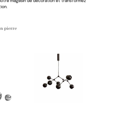
 notre magasin de décoration et transformez
ion.
en pierre