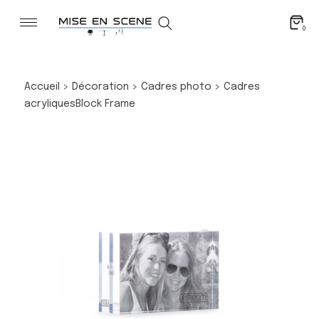
0
Accueil
>
Décoration
>
Cadres photo
>
Cadres
acryliques
Block Frame