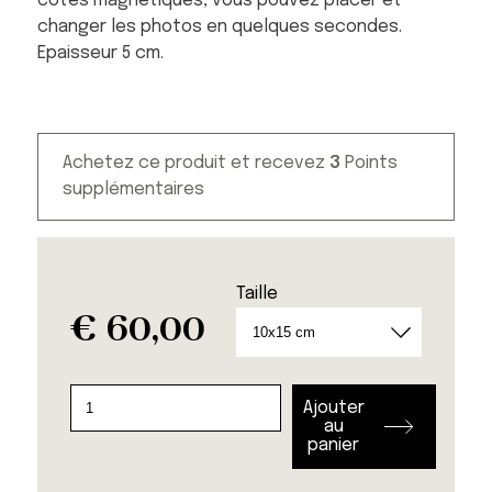
côtés magnétiques, vous pouvez placer et
changer les photos en quelques secondes.
Epaisseur 5 cm.
Achetez ce produit et recevez
3
Points
supplémentaires
Taille
€
60,00
quantité
Ajouter
de
au
panier
Block
Frame