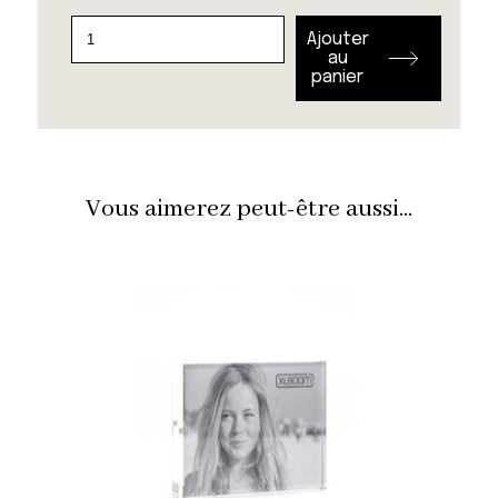
quantité
Ajouter
de
au
panier
Floating
Box
Vous aimerez peut-être aussi...