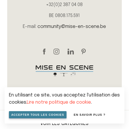
+32(0)2 387 04 08
BE 0808.175.591
E-mail:
community@mise-en-scene.be
En utilisant ce site, vous acceptez l'utilisation des
cookies.
Lire notre politique de cookie
.
Sitemap
Politique de vie privée
Cookies
ACCEPTER TOUS LES COOKIES
EN SAVOIR PLUS ?
Conditions générales de vente
VOIR LES CATÉGORIES
© 2026 Mise en scene