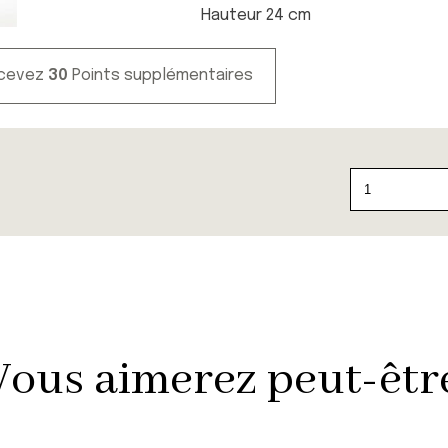
Hauteur 24 cm
ecevez
30
Points supplémentaires
quantité
de
The
Visitor
Gold
Vous aimerez peut-être 