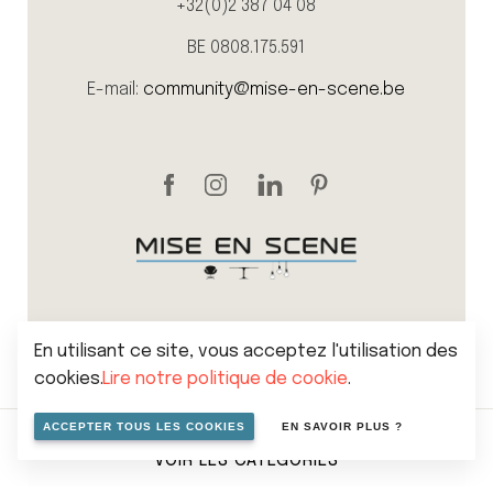
+32(0)2 387 04 08
BE 0808.175.591
E-mail:
community@mise-en-scene.be
En utilisant ce site, vous acceptez l'utilisation des
cookies.
Lire notre politique de cookie
.
Sitemap
Politique de vie privée
Cookies
ACCEPTER TOUS LES COOKIES
EN SAVOIR PLUS ?
Conditions générales de vente
VOIR LES CATÉGORIES
© 2026 Mise en scene