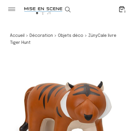
0
Accueil
>
Décoration
>
Objets déco
>
Züny
Cale livre
Tiger Hunt