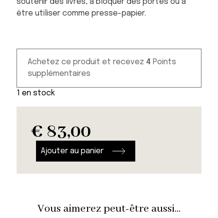
soutenir des livres, à bloquer des portes ou à
être utiliser comme presse-papier.
Achetez ce produit et recevez
4
Points
supplémentaires
1 en stock
€
83,00
quanti
de
Ajouter au panier
Cale
livre
Tiger
Hunt
Vous aimerez peut-être aussi...