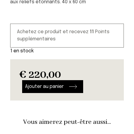
aux reliefs étonnants. 40 x 60 cm
Achetez ce produit et recevez
11
Points
supplémentaires
1 en stock
€
220,00
quanti
de
Ajouter au panier
Tablea
décora
Shehili
small
Vous aimerez peut-être aussi...