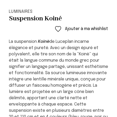
LUMINAIRES
Suspension Koiné
Ajouter à ma whishlist
La suspension
Koinè
de Luceplan incarne
élégance et pureté. Avec un design épuré et
polyvalent, elle tire son nom de la “Koinè” qui
était la langue commune du monde grec pour
signifier un langage partagé, unissant esthétisme
et fonctionnalité. Sa source lumineuse innovante
intègre une lentille minérale unique, conçue pour
diffuser un faisceau homogène et précis. La
lumière est projetée en un large cône bien
délimité, apportant une clarté nette et
enveloppante à chaque espace. Cette
suspension existe en plusieurs diamètres entre
20 et 110 cm et en 4 couleurs (bleu, rouge, noir ou