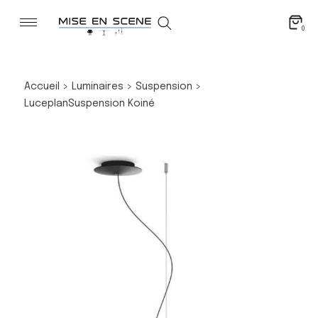
0
Accueil
>
Luminaires
>
Suspension
>
Luceplan
Suspension Koiné