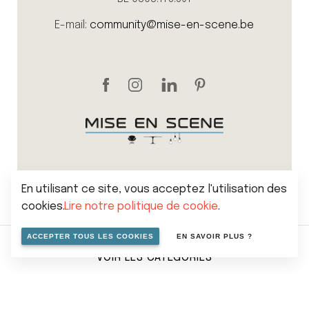
E-mail:
community@mise-en-scene.be
En utilisant ce site, vous acceptez l'utilisation des
cookies.
Lire notre politique de cookie
.
Sitemap
Politique de vie privée
Cookies
ACCEPTER TOUS LES COOKIES
EN SAVOIR PLUS ?
Conditions générales de vente
VOIR LES CATÉGORIES
© 2026 Mise en scene