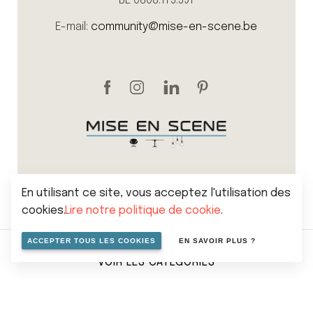
BE 0808.175.591
E-mail:
community@mise-en-scene.be
En utilisant ce site, vous acceptez l'utilisation des
cookies.
Lire notre politique de cookie
.
Sitemap
Politique de vie privée
Cookies
ACCEPTER TOUS LES COOKIES
EN SAVOIR PLUS ?
Conditions générales de vente
VOIR LES CATÉGORIES
© 2026 Mise en scene