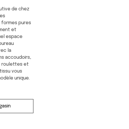
utive de chez
ses
 formes pures
ement et
uel espace
 bureau
vec la
ans accoudoirs,
 roulettes et
tissu vous
odèle unique.