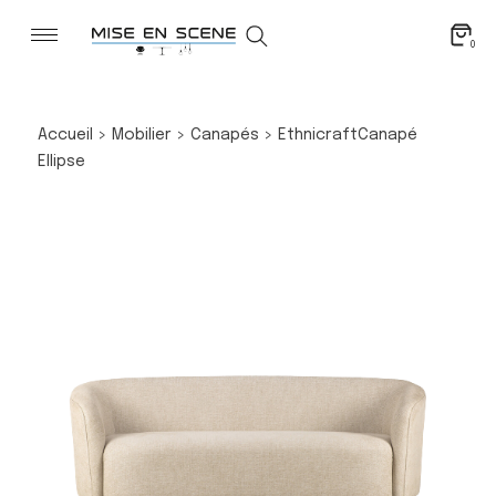
0
Accueil
>
Mobilier
>
Canapés
>
Ethnicraft
Canapé
Ellipse