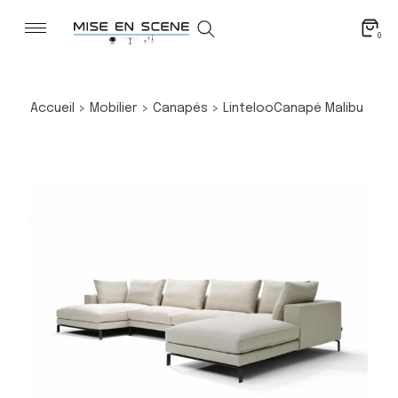
0
Accueil
>
Mobilier
>
Canapés
>
Linteloo
Canapé Malibu