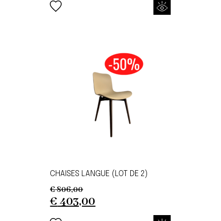
CHAISES LANGUE (LOT DE 2)
€
806,00
Original
Current
€
403,00
price
price