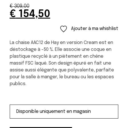
€
309,00
Original
Current
€
154,50
price
price
was:
is:
Ajouter à ma whishlist
€ 309,00.
€ 154,50.
La chaise AAC12 de Hay en version Cream est en
déstockage à -50 %. Elle associe une coque en
plastique recyclé à un piètement en chêne
massif FSC laqué. Son design épuré en fait une
assise aussi élégante que polyvalente, parfaite
pour la salle à manger, le bureau ou les espaces
publics.