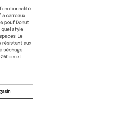
fonctionnalité
f à carreaux
 le pouf Donut
 quel style
espaces. Le
u résistant aux
 à séchage
 : Ø50cm et