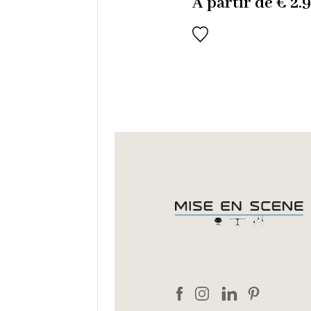
À partir de
€
2.9