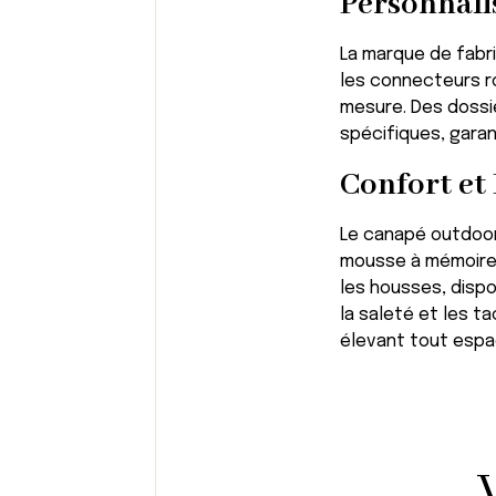
Personnali
La marque de fabri
les connecteurs ro
mesure. Des dossi
spécifiques, garan
Confort et 
Le canapé outdoor P
mousse à mémoire d
les housses, disp
la saleté et les t
élevant tout espac