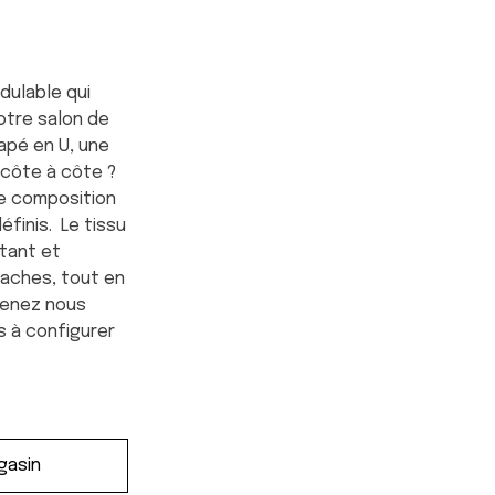
dulable qui
otre salon de
napé en U, une
côte à côte ?
e composition
éfinis. Le tissu
stant et
 taches, tout en
Venez nous
s à configurer