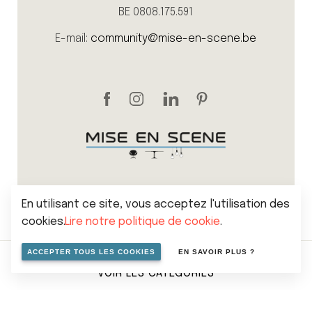
BE 0808.175.591
E-mail:
community@mise-en-scene.be
En utilisant ce site, vous acceptez l'utilisation des
cookies.
Lire notre politique de cookie
.
Sitemap
Politique de vie privée
Cookies
ACCEPTER TOUS LES COOKIES
EN SAVOIR PLUS ?
Conditions générales de vente
VOIR LES CATÉGORIES
© 2026 Mise en scene