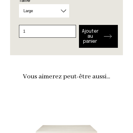
Taille
quantité
Ajouter
de
au
panier
Table
basse
La
Terra
Vous aimerez peut-être aussi...