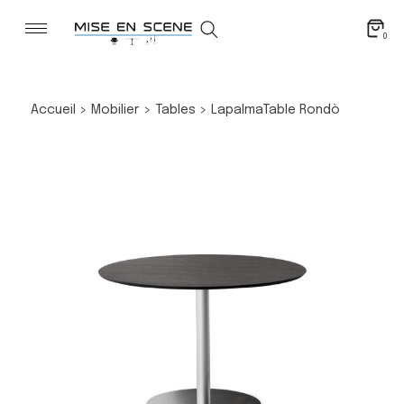
0
Accueil
>
Mobilier
>
Tables
>
Lapalma
Table Rondò