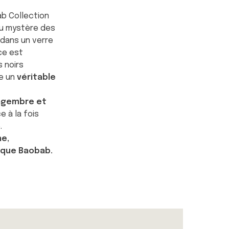
b Collection
au mystère des
dans un verre
ce est
 noirs
ie un
véritable
ngembre et
e à la fois
.
ne,
arque Baobab.