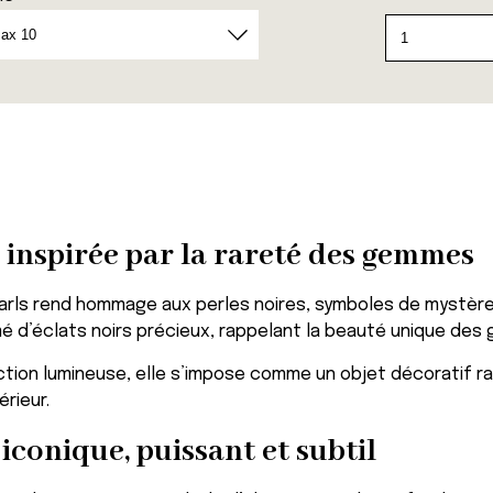
quantité
de
Bougie
Black
Pearls
 inspirée par la rareté des gemmes
earls rend hommage aux perles noires, symboles de mystère
é d’éclats noirs précieux, rappelant la beauté unique des 
tion lumineuse, elle s’impose comme un objet décoratif ra
érieur.
conique, puissant et subtil