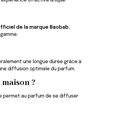
 expérience olfactive unique.
officiel de la marque Baobab
,
e gamme.
éralement une longue durée grâce à
une diffusion optimale du parfum.
 maison ?
mme permet au parfum de se diffuser