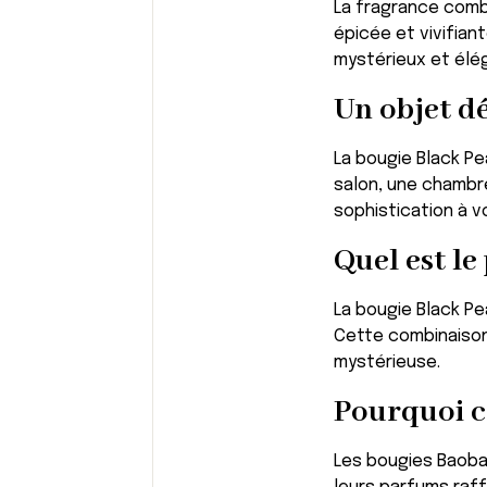
La fragrance comb
épicée et vivifian
mystérieux et élég
Un objet dé
La bougie Black Pea
salon, une chambre
sophistication à v
Quel est le
La bougie Black Pe
Cette combinaison
mystérieuse.
Pourquoi c
Les bougies
Baoba