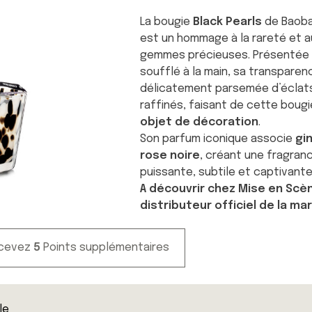
La bougie
Black Pearls
de
Baoba
est un hommage à la rareté et 
gemmes précieuses. Présentée 
soufflé à la main, sa transparen
délicatement parsemée d’éclats
raffinés, faisant de cette boug
objet de décoration
.
Son parfum iconique associe
gi
rose noire
, créant une fragranc
puissante, subtile et captivante
A découvrir chez Mise en Scè
distributeur officiel de la m
ecevez
5
Points supplémentaires
lle