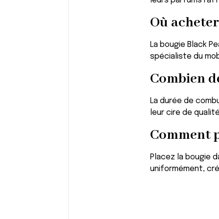
leurs parfums raff
Où acheter 
La bougie Black Pe
spécialiste du mo
Combien de
La durée de combu
leur cire de quali
Comment pr
Placez la bougie d
uniformément, cr