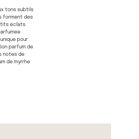
x tons subtils
es forment des
tits éclats
 parfumée
 unique pour
 Son parfum de
s notes de
um de myrrhe