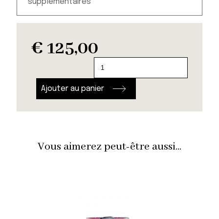
supplémentaires
€
125,00
quantité
de
Gift
Ajouter au panier
Box
Saint-
Tropez
Vous aimerez peut-être aussi...