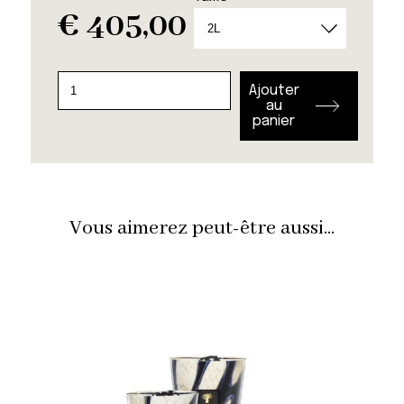
€
405,00
quantité
Ajouter
de
au
panier
Totem
Feathers
Touareg
Vous aimerez peut-être aussi...