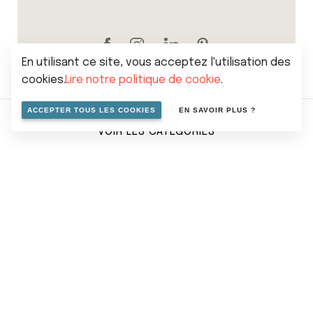
En utilisant ce site, vous acceptez l'utilisation des
cookies.
Lire notre politique de cookie
.
ACCEPTER TOUS LES COOKIES
EN SAVOIR PLUS ?
VOIR LES CATÉGORIES
Sitemap
Politique de vie privée
Cookies
Conditions générales de vente
© 2026 Mise en scene