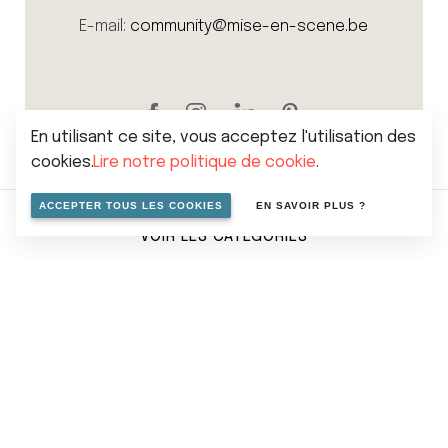
E-mail:
community@mise-en-scene.be
En utilisant ce site, vous acceptez l'utilisation des
cookies.
Lire notre politique de cookie
.
ACCEPTER TOUS LES COOKIES
EN SAVOIR PLUS ?
VOIR LES CATÉGORIES
Sitemap
Politique de vie privée
Cookies
Conditions générales de vente
© 2026 Mise en scene