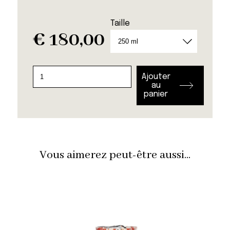
Taille
€
180,00
quantité
Ajouter
de
au
panier
Totem
Marble
Vous aimerez peut-être aussi...