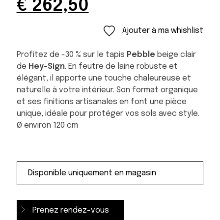
Original
Current
€
262,50
price
price
was:
is:
Ajouter à ma whishlist
€ 375,00.
€ 262,50.
Profitez de -30 % sur le tapis
Pebble
beige clair
de
Hey-Sign
. En feutre de laine robuste et
élégant, il apporte une touche chaleureuse et
naturelle à votre intérieur. Son format organique
et ses finitions artisanales en font une pièce
unique, idéale pour protéger vos sols avec style.
Ø environ 120 cm
Prenez rendez-vous