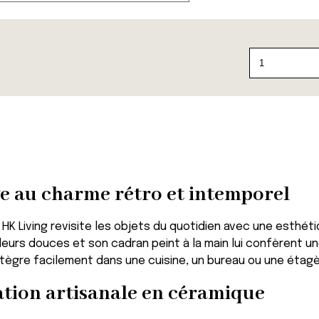
quantité
de
Horloge
Retro
e au charme rétro et intemporel
 HK Living revisite les objets du quotidien avec une esthét
eurs douces et son cadran peint à la main lui confèrent 
intègre facilement dans une cuisine, un bureau ou une éta
ation artisanale en céramique