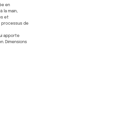
ée en
 la main,
es et
u processus de
ui apporte
en. Dimensions