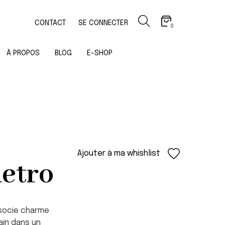
CONTACT
SE CONNECTER
0
À PROPOS
BLOG
E-SHOP
Ajouter à ma whishlist
etro
ocie charme
ain dans un