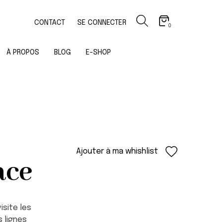
CONTACT
SE CONNECTER
0
À PROPOS
BLOG
E-SHOP
Ajouter à ma whishlist
ace
isite les
 lignes