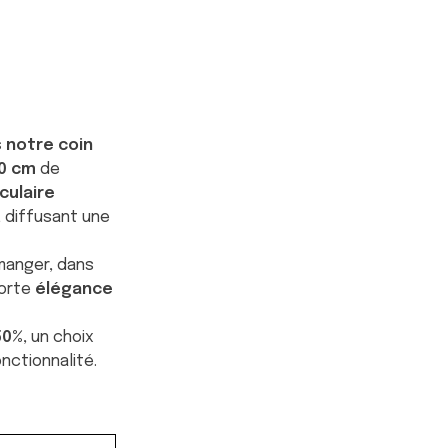
ent
 notre coin
,50.
60 cm
de
culaire
, diffusant une
manger, dans
porte
élégance
50%
, un choix
fonctionnalité.