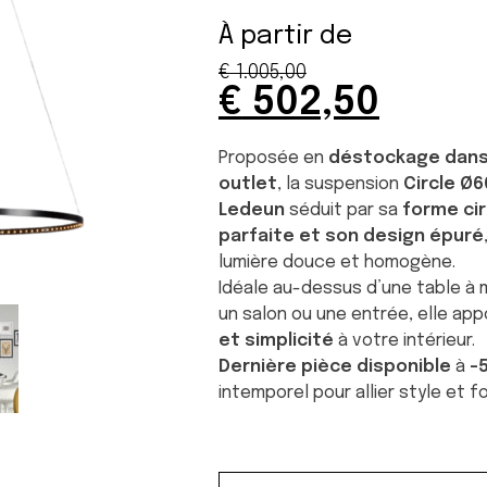
À partir de
€
1.005,00
Original
Curr
€
502,50
price
price
was:
is:
Proposée en
déstockage dans
€ 1.005,00.
€ 502
outlet
, la suspension
Circle Ø
Ledeun
séduit par sa
forme cir
parfaite et son design épuré
lumière douce et homogène.
Idéale au-dessus d’une table à 
un salon ou une entrée, elle ap
et simplicité
à votre intérieur.
Dernière pièce disponible
à
-
intemporel pour allier style et 