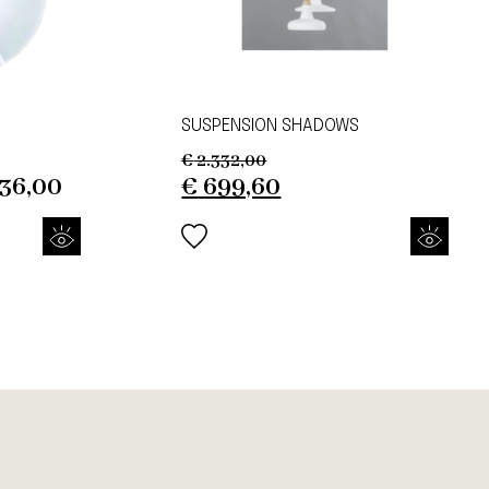
SUSPENSION SHADOWS
€
2.332,00
Original
Current
36,00
€
699,60
price
price
was:
is:
€ 2.332,00.
€ 699,60.