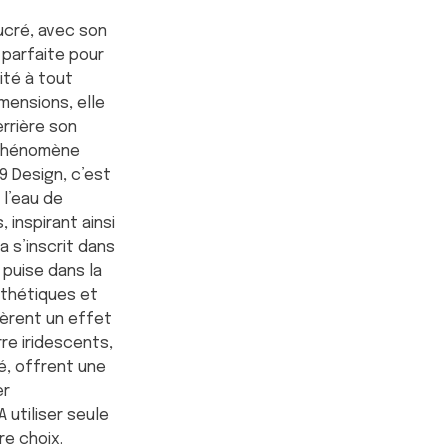
ucré, avec son
 parfaite pour
té à tout
imensions, elle
rrière son
 phénomène
9 Design, c’est
 l’eau de
inspirant ainsi
a s’inscrit dans
i puise dans la
sthétiques et
fèrent un effet
rre iridescents,
é, offrent une
er
 utiliser seule
e choix.