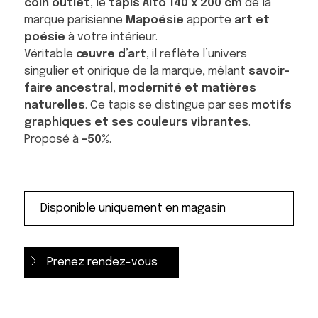
coin outlet
, le
tapis Alto 140 x 200 cm
de la
marque parisienne
Mapoésie
apporte
art et
poésie
à votre intérieur.
Véritable
œuvre d’art
, il reflète l’univers
singulier et onirique de la marque, mêlant
savoir-
faire ancestral, modernité et matières
naturelles
. Ce tapis se distingue par ses
motifs
graphiques et ses couleurs vibrantes
.
Proposé à
-50%
.
Prenez rendez-vous