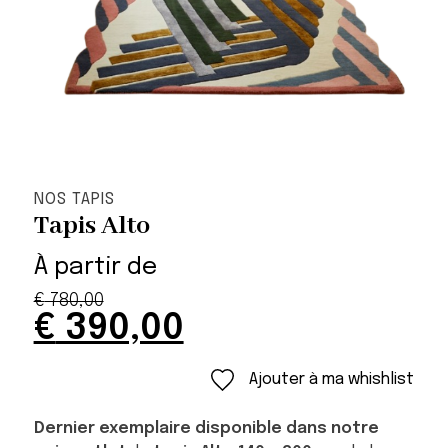
NOS TAPIS
Tapis Alto
À partir de
€
780,00
Original
Current
€
390,00
price
price
was:
is:
Ajouter à ma whishlist
€ 780,00.
€ 390,00.
Dernier exemplaire disponible dans notre