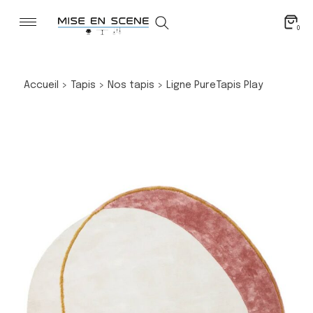
0
Accueil
>
Tapis
>
Nos tapis
>
Ligne Pure
Tapis Play