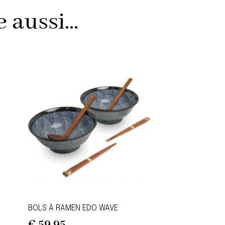
Hikari
aussi...
BOLS À RAMEN EDO WAVE
€
59,95