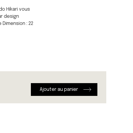
do Hikari vous
ur design
e Dimension : 22
Ajouter au panier
quantité
de
Bols
à
Ramen
Edo