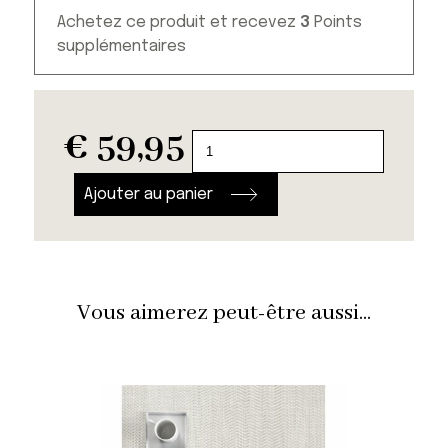
Achetez ce produit et recevez
3
Points
supplémentaires
€
59,95
quantité
de
Set
Ajouter au panier
de
bols
Edo
Zen
Vous aimerez peut-être aussi...