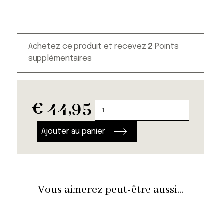
Achetez ce produit et recevez
2
Points
supplémentaires
€
44,95
quantité
de
Set
Ajouter au panier
de
tasses
Edo
Zen
Vous aimerez peut-être aussi...