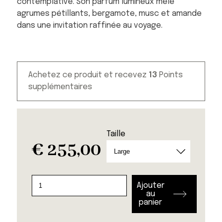
contemplative. Son parfum lumineux mêle
agrumes pétillants, bergamote, musc et amande
dans une invitation raffinée au voyage.
Achetez ce produit et recevez
13
Points
supplémentaires
Taille
€
255,00
quantité
Ajouter
de
au
panier
Bougie
Riva