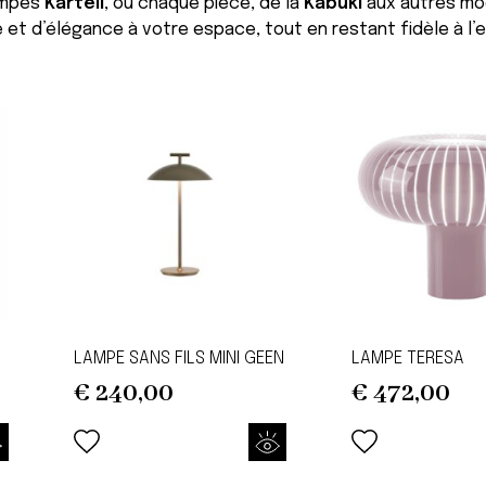
lampes
Kartell
, où chaque pièce, de la
Kabuki
aux autres mo
 et d’élégance à votre espace, tout en restant fidèle à l’e
LAMPE SANS FILS MINI GEEN
LAMPE TERESA
€
240,00
€
472,00