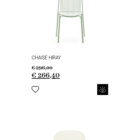
CHAISE HIRAY
€
296,00
Original
Current
€
266,40
price
price
was:
is:
€ 296,00.
€ 266,40.