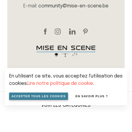
E-mail:
community@mise-en-scene.be
En utilisant ce site, vous acceptez l'utilisation des
cookies.
Lire notre politique de cookie
.
Sitemap
Politique de vie privée
Cookies
ACCEPTER TOUS LES COOKIES
EN SAVOIR PLUS ?
Conditions générales de vente
VOIR LES CATÉGORIES
© 2026 Mise en scene