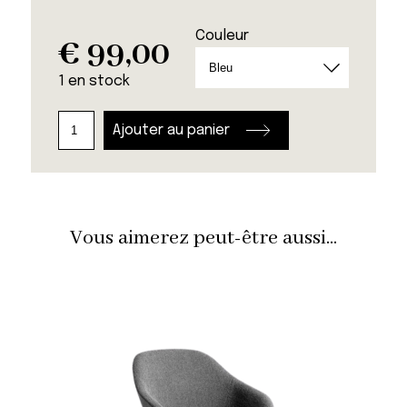
Couleur
€
99,00
1 en stock
quantité
Ajouter au panier
de
Table
Clock
Vous aimerez peut-être aussi...