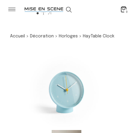
0
Accueil
>
Décoration
>
Horloges
>
Hay
Table Clock