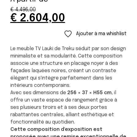
€
4.496,00
Original
Current
€
2.604,00
price
price
was:
is:
Ajouter à ma whishlist
€ 4.496,00.
€ 2.604,00.
Le meuble TV Lauki de Treku séduit par son design
minimaliste et sa modularité. Cette composition
associe une structure en placage noyer à des
façades laquées noires, créant un contraste
élégant qui s'intègre parfaitement dans les
intérieurs contemporains.
Avec ses dimensions de
256 × 37 × H55 cm
, il
offre un vaste espace de rangement grâce à
ses plusieurs tiroirs et à ses deux portes
rabattantes centrales, alliant esthétique et
fonctionnalité au quotidien.
Cette composition d'exposition est
proposée avec une remise exceptionnelle de